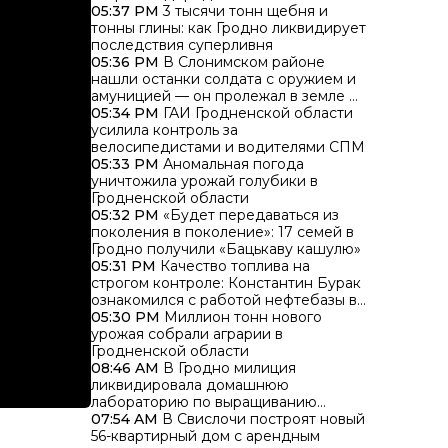
05:37 PM
3 тысячи тонн щебня и
тонны глины: как Гродно ликвидирует
последствия суперливня
05:36 PM
В Слонимском районе
нашли останки солдата с оружием и
амуницией — он пролежал в земле 85
лет
05:34 PM
ГАИ Гродненской области
усилила контроль за
велосипедистами и водителями СПМ
05:33 PM
Аномальная погода
уничтожила урожай голубики в
Гродненской области
05:32 PM
«Будет передаваться из
поколения в поколение»: 17 семей в
Гродно получили «Бацькаву кашулю»
05:31 PM
Качество топлива на
строгом контроле: Константин Бурак
ознакомился с работой нефтебазы в
Гродно
05:30 PM
Миллион тонн нового
урожая собрали аграрии в
Гродненской области
08:46 AM
В Гродно милиция
ликвидировала домашнюю
лабораторию по выращиванию
каннабиса
07:54 AM
В Свислочи построят новый
56-квартирный дом с арендным