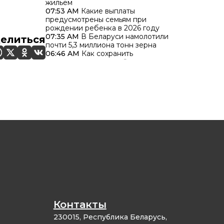
жильем
07:53 AM
Какие выплаты
предусмотрены семьям при
рождении ребенка в 2026 году
07:35 AM
В Беларуси намолотили
елиться
почти 5,3 миллиона тонн зерна
06:46 AM
Как сохранить
концентрацию за рулём в жару
06:46 AM
Более 300 сообщений о
звонках телефонных мошенников
поступило в милицию за минувшие
сутки
Контакты
230015, Республика Беларусь,