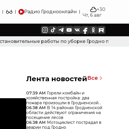
+30
Радио Гродно
онлайн
Чт, 6 авг
тановительные работы по уборке Гродно после силь
Лента новостей
Все
07:39 AM
Горели комбайн и
хозяйственная постройка: два
пожара произошли в Гродненской
области за сутки
06:38 AM
В 14 районах Гродненской
области действуют ограничения на
посещение лесов
06:38 AM
Мотоциклист пострадал в
аварии под Гродно