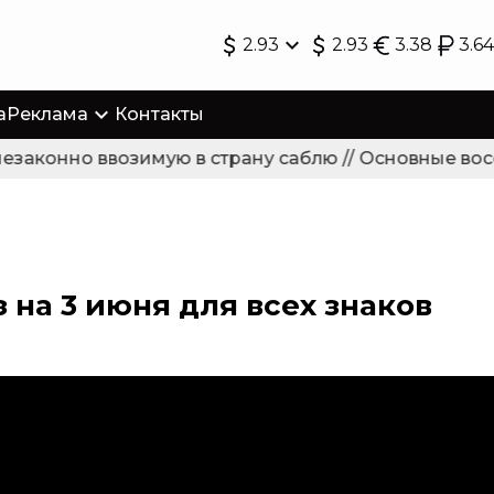
2.93
2.93
3.38
3.64
а
Реклама
Контакты
законно ввозимую в страну саблю // Основные восс
 на 3 июня для всех знаков