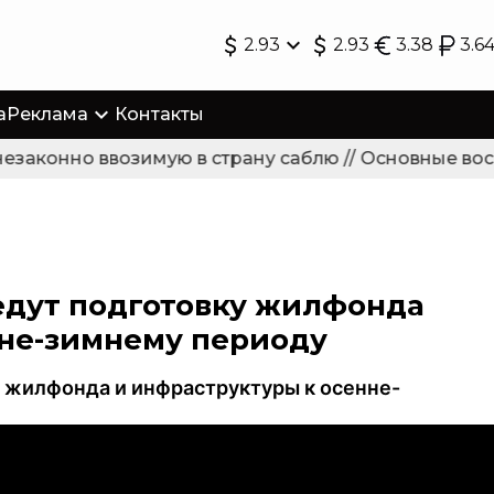
2.93
2.93
3.38
3.6
а
Реклама
Контакты
законно ввозимую в страну саблю // Основные восс
едут подготовку жилфонда
нне-зимнему периоду
у жилфонда и инфраструктуры к осенне-