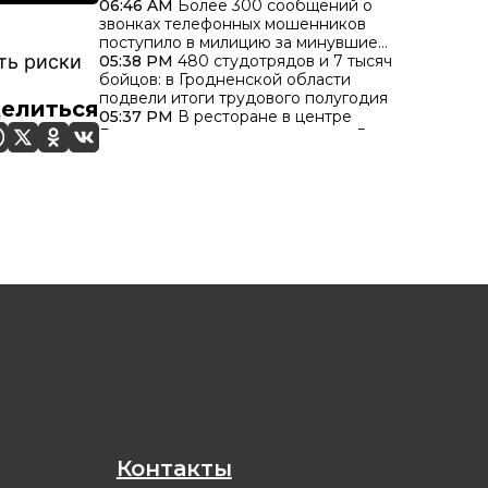
06:46 AM
Более 300 сообщений о
звонках телефонных мошенников
поступило в милицию за минувшие
ть риски
сутки
05:38 PM
480 студотрядов и 7 тысяч
бойцов: в Гродненской области
подвели итоги трудового полугодия
елиться
05:37 PM
В ресторане в центре
Гродно задымилась вентиляция. В
чем причина?
05:36 PM
В Гродненском районе
женщина не уступила дорогу на
перекрестке и попала в больницу
Контакты