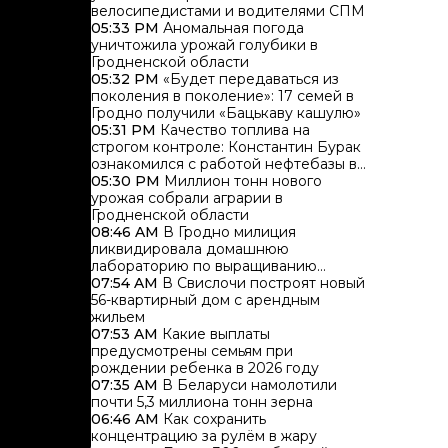
велосипедистами и водителями СПМ
05:33 PM
Аномальная погода
уничтожила урожай голубики в
Гродненской области
05:32 PM
«Будет передаваться из
поколения в поколение»: 17 семей в
Гродно получили «Бацькаву кашулю»
05:31 PM
Качество топлива на
строгом контроле: Константин Бурак
ознакомился с работой нефтебазы в
Гродно
05:30 PM
Миллион тонн нового
урожая собрали аграрии в
Гродненской области
08:46 AM
В Гродно милиция
ликвидировала домашнюю
лабораторию по выращиванию
каннабиса
07:54 AM
В Свислочи построят новый
56-квартирный дом с арендным
жильем
07:53 AM
Какие выплаты
предусмотрены семьям при
рождении ребенка в 2026 году
07:35 AM
В Беларуси намолотили
почти 5,3 миллиона тонн зерна
06:46 AM
Как сохранить
концентрацию за рулём в жару