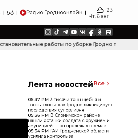
+23
4
Радио Гродно
онлайн
Чт, 6 авг
тановительные работы по уборке Гродно после силь
Лента новостей
Все
05:37 PM
3 тысячи тонн щебня и
тонны глины: как Гродно ликвидирует
последствия суперливня
05:36 PM
В Слонимском районе
нашли останки солдата с оружием и
амуницией — он пролежал в земле 85
лет
05:34 PM
ГАИ Гродненской области
усилила контроль за