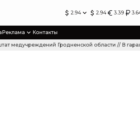
2.94
2.94
3.39
3.6
а
Реклама
Контакты
ат медучреждений Гродненской области // В гараже