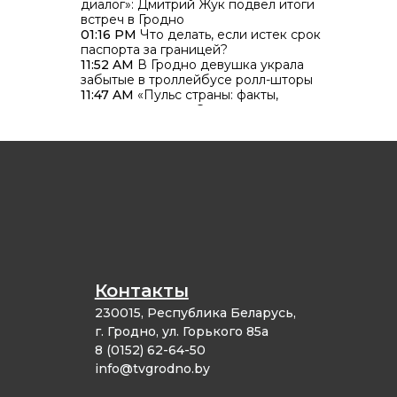
диалог»: Дмитрий Жук подвёл итоги
встреч в Гродно
01:16 PM
Что делать, если истек срок
паспорта за границей?
11:52 AM
В Гродно девушка украла
забытые в троллейбусе ролл-шторы
11:47 AM
«Пульс страны: факты,
тренды, смыслы». С гродненцами
встретился министр информации
Дмитрий Жук
11:03 AM
В Гродно наградили
сотрудниц банка, спасших граждан
от мошенников
Контакты
230015, Республика Беларусь,
г. Гродно, ул. Горького 85а
8 (0152) 62-64-50
info@tvgrodno.by