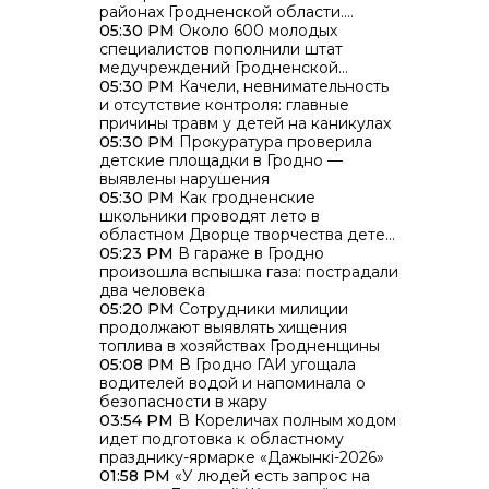
районах Гродненской области.
Энергетики работают над
05:30 PM
Около 600 молодых
восстановлением
специалистов пополнили штат
медучреждений Гродненской
области
05:30 PM
Качели, невнимательность
и отсутствие контроля: главные
причины травм у детей на каникулах
05:30 PM
Прокуратура проверила
детские площадки в Гродно —
выявлены нарушения
05:30 PM
Как гродненские
школьники проводят лето в
областном Дворце творчества детей
и молодежи
05:23 PM
В гараже в Гродно
произошла вспышка газа: пострадали
два человека
05:20 PM
Сотрудники милиции
продолжают выявлять хищения
топлива в хозяйствах Гродненщины
05:08 PM
В Гродно ГАИ угощала
водителей водой и напоминала о
безопасности в жару
03:54 PM
В Кореличах полным ходом
идет подготовка к областному
празднику-ярмарке «Дажынкі-2026»
01:58 PM
«У людей есть запрос на