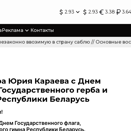
2.93
2.93
3.38
3.6
а
Реклама
Контакты
законно ввозимую в страну саблю // Основные восс
ра Юрия Караева с Днем
Государственного герба и
Республики Беларусь
!
Днем Государственного флага,
ого гимна Республики Беларусь.