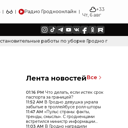
+33
4
Радио Гродно
онлайн
Чт, 6 авг
тановительные работы по уборке Гродно после силь
Лента новостей
Все
01:16 PM
Что делать, если истек срок
паспорта за границей?
11:52 AM
В Гродно девушка украла
забытые в троллейбусе ролл-шторы
11:47 AM
«Пульс страны: факты,
тренды, смыслы». С гродненцами
встретился министр информации
Дмитрий Жук
11:03 AM
В Гродно наградили