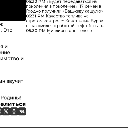
05:32 PM
«Будет передаваться из
поколения в поколение»: 17 семей в
Гродно получили «Бацькаву кашулю»
05:31 PM
Качество топлива на
строгом контроле: Константин Бурак
я:
ознакомился с работой нефтебазы в
. Это
Гродно
05:30 PM
Миллион тонн нового
урожая собрали аграрии в
Гродненской области
я и
ение
иимство и
мн звучит
 Родины!
елиться