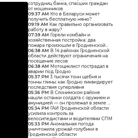
сотрудниц банка, спасших граждан
от мошенников
09:37 AM
Кто в Беларуси может
получить бесплатную няню?
09:19 AM
Как правильно организовать
работу в жару?
07:39 AM
Горели комбайн и
хозяйственная постройка: два
пожара произошли в Гродненской
области за сутки
06:38 AM
В 14 районах Гродненской
области действуют ограничения на
посещение лесов
06:38 AM
Мотоциклист пострадал в
аварии под Гродно
05:37 PM
3 тысячи тонн щебня и
тонны глины: как Гродно ликвидирует
последствия суперливня
05:36 PM
В Слонимском районе
нашли останки солдата с оружием и
амуницией — он пролежал в земле 85
лет
05:34 PM
ГАИ Гродненской области
усилила контроль за
велосипедистами и водителями СПМ
05:33 PM
Аномальная погода
уничтожила урожай голубики в
Гродненской области