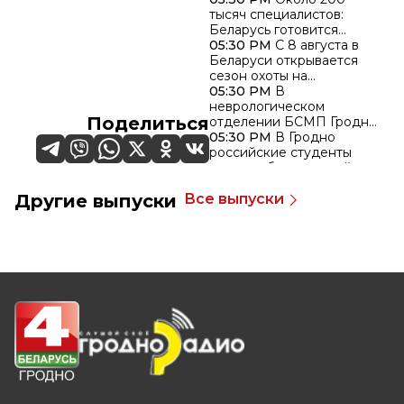
тысяч специалистов:
Беларусь готовится
встретить День строителя
05:30 PM
С 8 августа в
Беларуси открывается
сезон охоты на
водоплавающую и
05:30 PM
В
болотную дичь
неврологическом
Поделиться
отделении БСМП Гродно
появилось новое
05:30 PM
В Гродно
диагностическое
российские студенты
оборудование
изучают белорусский
язык в летней школе
05:30 PM
14 многодетных
Другие выпуски
Все выпуски
Купаловского
семей из Ленинского
университета
района Гродно получили
«Бацькаву кашулю»
05:30 PM
8-го августа
состоятся фестиваль-
ярмарка «Керамика
Крево» и праздник
«Ивьевский помидор»