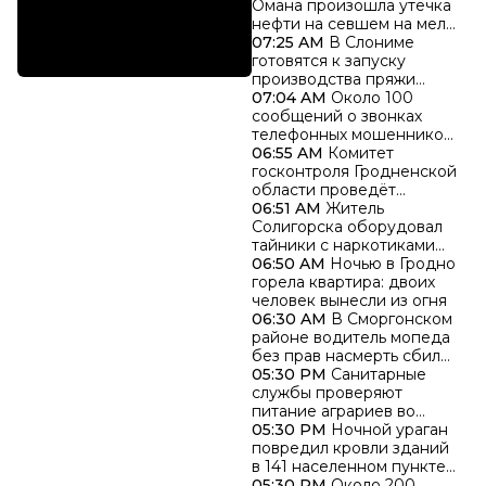
Омана произошла утечка
нефти на севшем на мель
танкере
07:25 AM
В Слониме
готовятся к запуску
производства пряжи
нового поколения
07:04 AM
Около 100
сообщений о звонках
телефонных мошенников
поступило в милицию за
06:55 AM
Комитет
минувшие сутки
госконтроля Гродненской
области проведёт
«горячую линию» по
06:51 AM
Житель
вопросам социального
Солигорска оборудовал
обслуживания
тайники с наркотиками
прямо возле своего дома
06:50 AM
Ночью в Гродно
горела квартира: двоих
человек вынесли из огня
06:30 AM
В Сморгонском
районе водитель мопеда
без прав насмерть сбил
женщину
05:30 PM
Санитарные
службы проверяют
питание аграриев во
время жатвы
05:30 PM
Ночной ураган
повредил кровли зданий
в 141 населенном пункте
Гродненской области
05:30 PM
Около 200