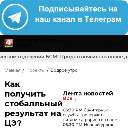
ТЕЛЕРАДИОКОМПАНИЯ
ГРОДНО
ческом отделении БСМП Гродно появилось новое диаг
/
/
Главная
Проекты
Бодрое утро
Как
получить
Лента новостей
Все
стобалльный
05:30 PM
Санитарные
результат на
службы проверяют
питание аграриев во время
ЦЭ?
жатвы
05:30 PM
Ночной ураган