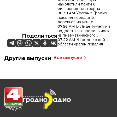
сутки
намолотили почти 6
миллионов тонн зерна
08:38 AM
Ураган в Гродно
повалил порядка 15
деревьев на улице
Суворова
07:56 AM
В Лиде 14-летний
подросток повредил киоск
Поделиться
из пневматического
пистолета
07:22 AM
В Гродненской
области ураган повалил
свыше 50 деревьев,
пострадали кровли более
07:03 AM
438 населенных
Другие выпуски
Все выпуски
40 домов
пунктов по всей Беларуси
остались без
энергоснабжения из-за
06:22 AM
Более 300
грозового фронта
сообщений о звонках
телефонных мошенников
поступило в милицию за
минувшие сутки