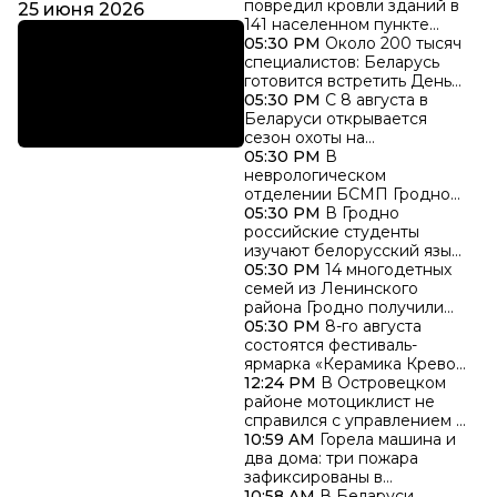
повредил кровли зданий в
25 июня 2026
141 населенном пункте
Гродненской области
05:30 PM
Около 200 тысяч
специалистов: Беларусь
готовится встретить День
строителя
05:30 PM
С 8 августа в
Беларуси открывается
сезон охоты на
водоплавающую и
05:30 PM
В
болотную дичь
неврологическом
отделении БСМП Гродно
появилось новое
05:30 PM
В Гродно
диагностическое
российские студенты
оборудование
изучают белорусский язык
в летней школе
05:30 PM
14 многодетных
Купаловского
семей из Ленинского
университета
района Гродно получили
«Бацькаву кашулю»
05:30 PM
8-го августа
состоятся фестиваль-
ярмарка «Керамика Крево»
и праздник «Ивьевский
12:24 PM
В Островецком
помидор»
районе мотоциклист не
справился с управлением и
опрокинулся в кювет
10:59 AM
Горела машина и
два дома: три пожара
зафиксированы в
Гродненской области за
10:58 AM
В Беларуси