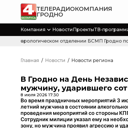
ТЕЛЕРАДИОКОМПАНИЯ
ГРОДНО
Компания
Новости
Проекты
ТВ-программ
В неврологическом отделении БСМП Гродно появ
Главная
/
Новости
/
Новости региона
В Гродно на День Незави
мужчину, ударившего со
8 июля 2026 17:30
Во время праздничных мероприятий 3 ию
летний мужчина в состоянии алкогольног
проведения мероприятий со стороны КПП
Сотрудник милиции указал ему на необх
зону, но мужчина проявил агрессию и уд