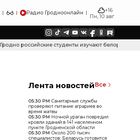
+16
Радио Гродно
онлайн
Пн, 10 авг
одно российские студенты изучают белорусский язы
Лента новостей
Все
05:30 PM
Санитарные службы
проверяют питание аграриев во
время жатвы
05:30 PM
Ночной ураган повредил
кровли зданий в 141 населенном
пункте Гродненской области
05:30 PM
Около 200 тысяч
специалистов: Беларусь готовится