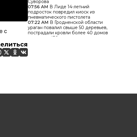
Суворова
07:56 AM
В Лиде 14-летний
подросток повредил киоск из
пневматического пистолета
07:22 AM
В Гродненской области
ураган повалил свыше 50 деревьев,
е с
пострадали кровли более 40 домов
07:03 AM
438 населенных пунктов по
всей Беларуси остались без
елиться
энергоснабжения из-за грозового
фронта
06:22 AM
Более 300 сообщений о
звонках телефонных мошенников
поступило в милицию за минувшие
сутки