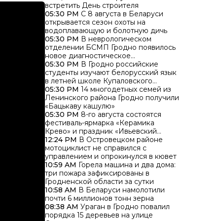
встретить День строителя
05:30 PM
С 8 августа в Беларуси
открывается сезон охоты на
водоплавающую и болотную дичь
05:30 PM
В неврологическом
отделении БСМП Гродно появилось
новое диагностическое
оборудование
05:30 PM
В Гродно российские
студенты изучают белорусский язык
в летней школе Купаловского
университета
05:30 PM
14 многодетных семей из
Ленинского района Гродно получили
«Бацькаву кашулю»
05:30 PM
8-го августа состоятся
фестиваль-ярмарка «Керамика
Крево» и праздник «Ивьевский
помидор»
12:24 PM
В Островецком районе
мотоциклист не справился с
управлением и опрокинулся в кювет
10:59 AM
Горела машина и два дома:
три пожара зафиксированы в
Гродненской области за сутки
10:58 AM
В Беларуси намолотили
почти 6 миллионов тонн зерна
08:38 AM
Ураган в Гродно повалил
порядка 15 деревьев на улице