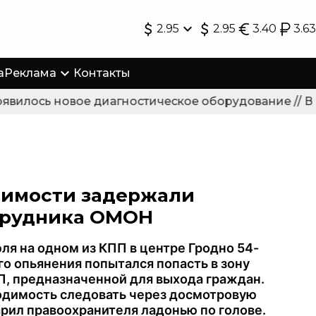
2.95
2.95
3.40
3.63
а
Реклама
Контакты
илось новое диагностическое оборудование // В Гр
симости задержали
трудника ОМОН
ля на одном из КПП в центре Гродно 54-
о опьянения попытался попасть в зону
, предназначенной для выхода граждан.
одимость следовать через досмотровую
арил правоохранителя ладонью по голове.