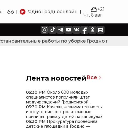
+21
4
Радио Гродно
онлайн
Чт, 6 авг
тановительные работы по уборке Гродно после силь
Лента новостей
Все
05:30 PM
Около 600 молодых
специалистов пополнили штат
медучреждений Гродненской
области
05:30 PM
Качели, невнимательность
и отсутствие контроля: главные
причины травм у детей на каникулах
05:30 PM
Прокуратура проверила
детские площадки в Гродно —