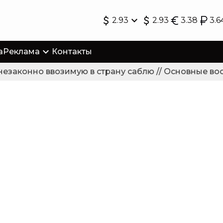
2.93
2.93
3.38
3.6
а
Реклама
Контакты
законно ввозимую в страну саблю // Основные восс