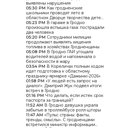
выявлены нарушения
05:30 PM
Как гродненские
школьники проводят лето в
областном Дворце творчества детей
и молодежи
05:23 PM
В гараже в Гродно
произошла вспышка газа: пострадали
два человека
05:20 PM
Сотрудники милиции
продолжают выявлять хищения
топлива в хозяйствах Гродненщины
05:08 PM
В Гродно ГАИ угощала
водителей водой и напоминала о
безопасности в жару
03:54 PM
В Кореличах полным ходом
идет подготовка к областному
празднику-ярмарке «Дажынкі-2026»
01:58 PM
«У людей есть запрос на
диалог»: Дмитрий Жук подвёл итоги
встреч в Гродно
01:16 PM
Что делать, если истек срок
паспорта за границей?
11:52 AM
В Гродно девушка украла
забытые в троллейбусе ролл-шторы
11:47 AM
«Пульс страны: факты,
тренды, смыслы». С гродненцами
встретился министр информации