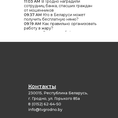
Дмитрий Жук
11:03 AM
В Гродно наградили
сотрудниц банка, спасших граждан
от мошенников
09:37 AM
Кто в Беларуси может
получить бесплатную няню?
09:19 AM
Как правильно организовать
работу в жару?
07:39 AM
Горели комбайн и
хозяйственная постройка: два
пожара произошли в Гродненской
области за сутки
Контакты
230015, Республика Беларусь,
г. Гродно, ул. Горького 85а
8 (0152) 62-64-50
info@tvgrodno.by